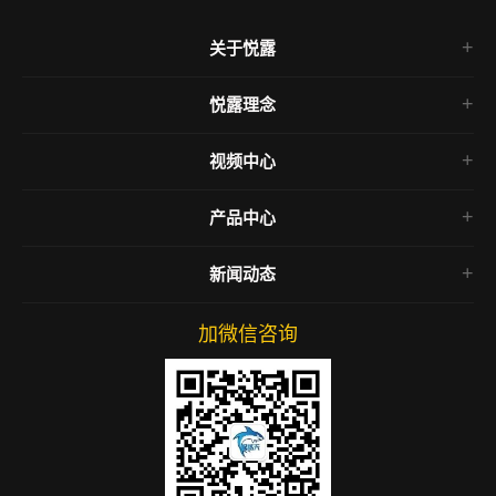
关于悦露
悦露介绍
悦露理念
领导团队
企业愿景
悦露历程
视频中心
品牌文化
悦露团队
悦露视频
洞藏文化
悦露资质
产品中心
产品视频
产品文化
悦露荣誉
古江春系列
开业视频
合作理念
新闻动态
悦露商学院
酒类定制
活动视频
悦露会所
企业新闻
洞藏存酒
加微信咨询
媒体聚焦
品牌合作
行业动态
产品活动
酒类知识