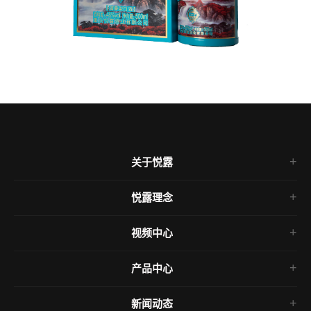
关于悦露
悦露介绍
悦露理念
领导团队
企业愿景
悦露历程
视频中心
品牌文化
悦露团队
悦露视频
洞藏文化
悦露资质
产品中心
产品视频
产品文化
悦露荣誉
古江春系列
开业视频
合作理念
新闻动态
悦露商学院